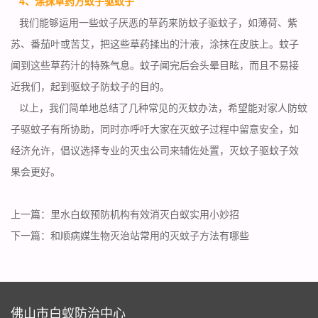
4、涂抹草药方蚊子驱蚊子
我们能够运用一些蚊子厌恶的草药来
防蚊子驱蚊子
，如薄荷、紫
苏、番茄叶或苦艾，把这些草药揉出的汁液，涂抹在皮肤上。蚊子
闻到这些草药汁的特殊气息。蚊子闻完后会头晕目眩，而且不易接
近我们，起到驱蚊子防蚊子的目的。
以上，我们简单地总结了几种常见的灭蚊办法，希望能对家人防蚊
子驱蚊子有所协助，同时亦呼吁大家在灭蚊子过程中留意安全，如
经济允许，倡议选择
专业的灭虫公司
来辅佐处置，灭蚊子驱蚊子效
果会更好。
上一篇：
里水白蚁预防机构有效消灭白蚁实用小妙招
下一篇：
和顺病媒生物灭治站常用的灭蚊子方法有哪些
佛山市白蚁防治中心