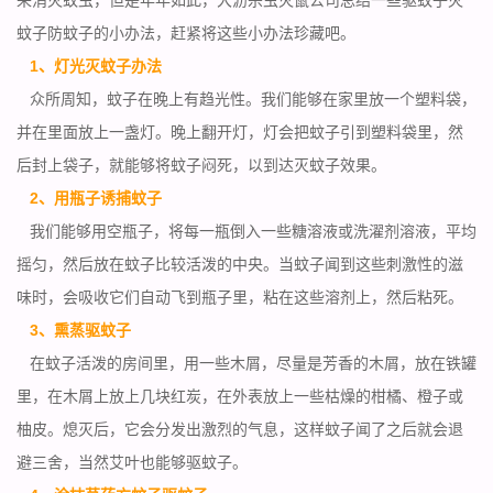
蚊子防蚊子的小办法，赶紧将这些小办法珍藏吧。
1、灯光灭蚊子办法
众所周知，蚊子在晚上
有趋光性
。我们能够在家里放一个塑料袋，
并在里面放上一盏灯。晚上翻开灯，灯会把蚊子引到塑料袋里，然
后封上袋子，就能够将蚊子闷死，以到达灭蚊子效果。
2、用瓶子诱捕蚊子
我们能够用空瓶子，将每一瓶倒入一些糖溶液或洗濯剂溶液，平均
摇匀，然后放在蚊子比较活泼的中央。当蚊子闻到这些
刺激性
的滋
味时，会吸收它们自动飞到瓶子里，粘在这些溶剂上，然后粘死。
3、熏蒸驱蚊子
在蚊子活泼的房间里，用一些木屑，尽量是芳香的木屑，放在铁罐
里，在木屑上放上
几块红炭
，在外表放上一些枯燥的柑橘、橙子或
柚皮。熄灭后，它会分发出激烈的气息，这样蚊子闻了之后就会退
避三舍，当然艾叶也能够驱蚊子。