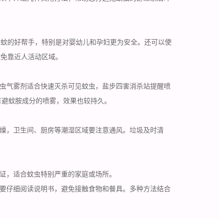
防蚊的好帮手，特别是对婴幼儿和孕妇更为安全。还可以使
避免靠近人活动区域。
虫气雾剂适合快速灭杀可见蚊虫，盐步四害消杀站提醒喷
有避蚊胺成分的喷雾，效果也较持久。
燥，卫生间、厨房等潮湿区域要注意通风。垃圾及时清
证，适合蚊虫特别严重的家庭或场所。
要仔细阅读说明书，避免接触食物和餐具。多种方法
结合