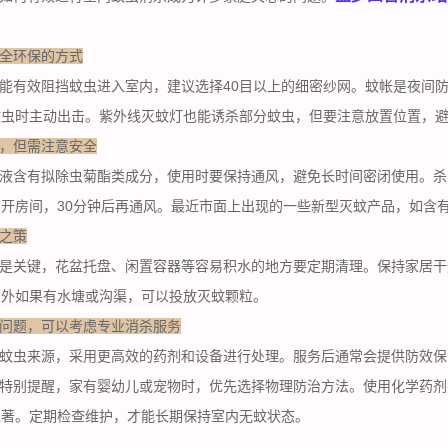
全环保的方式
能有效阻挡蚊虫进入室内，建议选择40目以上的细密纱网。蚊帐是夜间
蚊虫时主动出击。紫外线灭蚊灯也能诱杀部分蚊虫，但要注意放置位置，
，但需注意安全
液含有拟除虫菊酯类成分，使用时要保持通风，避免长时间密闭使用。杀
开房间，30分钟后再通风。最近市面上出现的一些新型灭蚊产品，如含
之策
是关键，花盆托盘、闲置容器等容易积水的地方要
定期清理
。保持家居干
室外如果有水塘或沟渠，可以投放灭蚊颗粒。
问题，可以考虑专业消杀服务
蚊虫来源，采用更高效的药剂和设备进行处理。服务后通常会提供防效保
特别提醒，家有婴幼儿或宠物时，优先选择物理防治方法。使用化学药剂
显著。定期检查维护，才能长期保持室内无蚊状态。