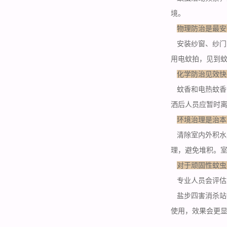
境。
物理防治是最安
安装纱窗、纱门
用
电蚊拍，
见到
化学防治见效快
蚊香和电热蚊香
洒后人员应暂时离
环境治理是治本
清除室内外积水
理，避免堆积。
对于顽固性蚊虫
专业人员会评估
盐步四害消杀站
使用
，效果会更