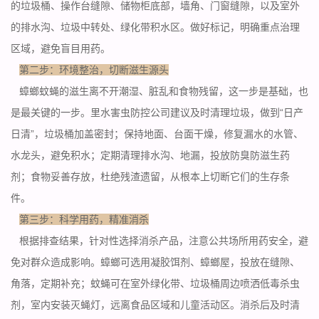
的垃圾桶、操作台缝隙、储物柜底部，墙角、门窗缝隙，以及室外
的排水沟、垃圾中转处、绿化带
积水区
。做好标记，明确重点治理
区域，避免盲目用药。
第二步：环境整治，切断滋生源头
蟑螂蚊蝇的滋生离不开潮湿、脏乱和食物残留，这一步是基础，也
是最关键的一步。里水害虫防控公司建议及时清理垃圾，做到“日产
日清”，垃圾桶加盖密封；保持地面、台面干燥，修复漏水的水管、
水龙头，避免积水；定期清理排水沟、地漏，投放防臭防滋生药
剂；食物妥善存放，杜绝残渣遗留，从根本上切断它们的生存条
件。
第三步：科学用药，精准消杀
根据排查结果，针对性选择消杀产品，注意公共场所用药安全，避
免对群众
造成影响
。蟑螂可选用凝胶饵剂、蟑螂屋，投放在缝隙、
角落，定期补充；蚊蝇可在室外绿化带、垃圾桶周边喷洒低毒杀虫
剂，室内安装灭蝇灯，远离食品区域和儿童活动区。消杀后及时清