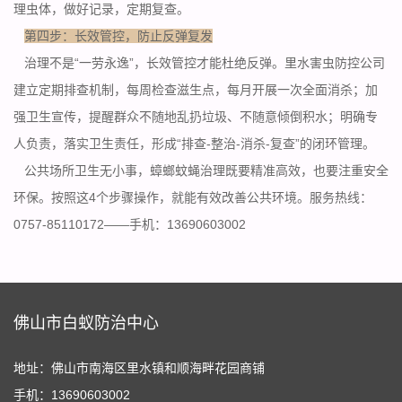
理虫体，做好记录，定期复查。
第四步：长效管控，防止反弹复发
治理不是“一劳永逸”，长效管控才能杜绝反弹。里水害虫防控公司
建立定期排查机制，每周检查滋生点，每月开展一次全面消杀；加
强卫生宣传，提醒群众不随地乱扔垃圾、不随意倾倒积水；明确专
人负责，落实卫生责任，形成“排查-整治-消杀-复查”的闭环管理。
公共场所卫生无小事，蟑螂蚊蝇治理既要精准高效，也要注重安全
环保。按照这4个步骤操作，就能有效改善
公共环境
。服务热线：
0757-85110172——手机：13690603002
佛山市白蚁防治中心
地址：佛山市南海区里水镇和顺海畔花园商铺
手机：13690603002