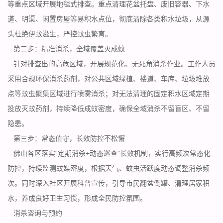
等重点区域开展地毯式排查。重点清理花盆托盘、废旧容器、下水
道、明渠、闲置房屋等易积水点位，彻底清除各类积水垃圾，从源
头杜绝
伊蚊
滋生，严控蚊虫繁育。
第二步：精准消杀，全域覆盖灭成蚊
针对排查出的高危区域，开展规范化、无死角消杀作业。工作人员
采用合规环保消杀药剂，对公共区域绿植、楼道、车库、垃圾堆放
点等蚊虫聚集区域进行喷雾消杀；对无法清理的固定积水区域定期
投放灭蚊药剂，持续降低成蚊密度，确保全域消杀不留盲区、不留
隐患。
第三步：常态值守，长效防控不松懈
佛山各区落实“定期消杀+动态巡查”长效机制，实行高频次常态化
防控，持续监测蚊媒密度，根据天气、蚊虫活跃度动态调整消杀频
次。同时深入社区开展科普宣传，引导市民翻盆倒罐、清理居家积
水，养成良好卫生习惯，形成全民
防控氛围
。
消杀咨询与预约