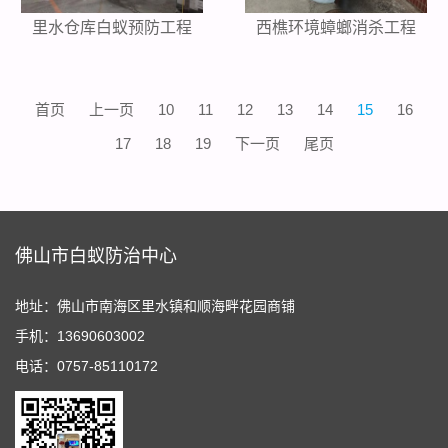
里水仓库白蚁预防工程
西樵环境蟑螂消杀工程
首页
上一页
10
11
12
13
14
15
16
17
18
19
下一页
尾页
佛山市白蚁防治中心
地址：佛山市南海区里水镇和顺海畔花园商铺
手机：13690603002
电话：0757-85110172